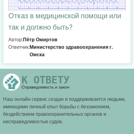
Отказ в медицинской помощи или
так и должно быть?
Автор:
Пётр Омиртов
Ответчик:
Министерство здравоохранения г.
Омска
К ОТВЕТУ
Справедливость и закон
Наш онлайн сервис создан и поддерживается людьми,
имеющими личный опыт борьбы с беззаконием,
бездействием правоохранительных органов и
несправедливостью судов.