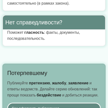
самостоятельно (в рамках закона).
Нет справедливости?
Поможет
гласность
: факты, документы,
последовательность.
Потерпевшему
Публикуйте
претензию
,
жалобу
,
заявление
и
ответы ведомств. Делайте серию обновлений: так
проще показать
бездействие
и добиться реакции.