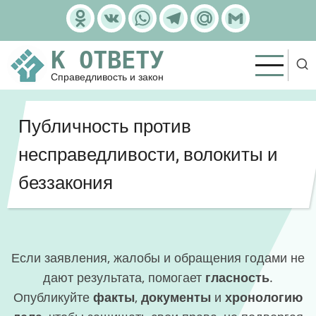
Перейти
Odnoklassniki
VK
WhatsApp
Telegram
Mail.Ru
Gmail
к
основному
К ОТВЕТУ
содержанию
Справедливость и закон
Публичность против
несправедливости, волокиты и
беззакония
Если заявления, жалобы и обращения годами не
дают результата, помогает
гласность
.
Опубликуйте
факты
,
документы
и
хронологию