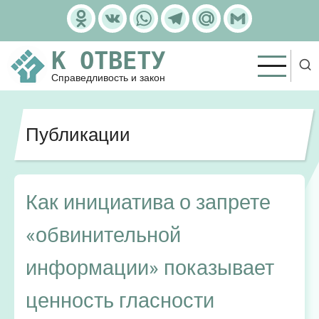
Перейти
Odnoklassniki
VK
WhatsApp
Telegram
Mail.Ru
Gmail
к
основному
К ОТВЕТУ
содержанию
Справедливость и закон
Публикации
Как инициатива о запрете
«обвинительной
информации» показывает
ценность гласности