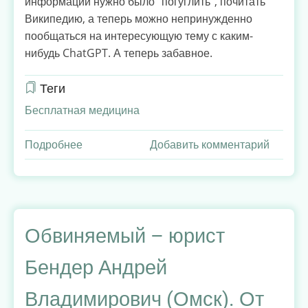
информации нужно было "погуглить", почитать
Википедию, а теперь можно непринужденно
пообщаться на интересующую тему с каким-
нибудь ChatGPT. А теперь забавное.
Теги
Бесплатная медицина
Подробнее
о
Добавить комментарий
Удастся
ли
нам
избавиться
от
Обвиняемый – юрист
тяжелого
Бендер Андрей
наследия
советского
Владимирович (Омск). От
режима