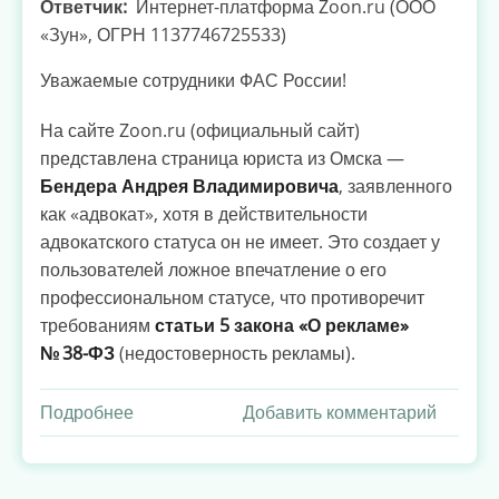
Ответчик
Интернет-платформа Zoon.ru (ООО
«Зун», ОГРН 1137746725533)
Уважаемые сотрудники ФАС России!
На сайте Zoon.ru (официальный сайт)
представлена страница юриста из Омска —
Бендера Андрея Владимировича
, заявленного
как «адвокат», хотя в действительности
адвокатского статуса он не имеет. Это создает у
пользователей ложное впечатление о его
профессиональном статусе, что противоречит
требованиям
статьи 5 закона «О рекламе»
№ 38-ФЗ
(недостоверность рекламы).
Подробнее
о
Добавить комментарий
Zoon.ru
скрывает
правду