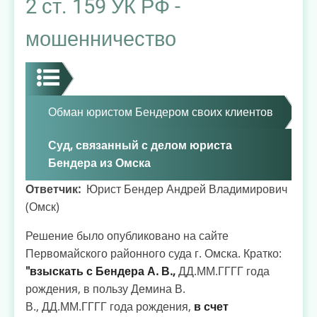
2 ст. 159 УК РФ -
такое
в
мошенничество
магазине.
Отзыв.
Обман юристом Бендером своих клиентов
Суд, связанный с делом юриста
Бендера из Омска
Ответчик
Юрист Бендер Андрей Владимирович
(Омск)
Решение было опубликовано на сайте
Первомайского районного суда г. Омска. Кратко:
"взыскать с Бендера А. В.,
ДД.ММ.ГГГГ года
рождения, в пользу Демина В.
В., ДД.ММ.ГГГГ года рождения,
в счет