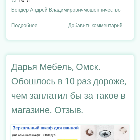
Теги
Бендер Андрей Владимирович
мошенничество
Подробнее
о
Добавить комментарий
Бендер
Андрей
Владимирович
"совершил
мошеннические
Дарья Мебель, Омск.
действия"
Обошлось в 10 раз дороже,
или
он
чем заплатил бы за такое в
просто
мошенник?
магазине. Отзыв.