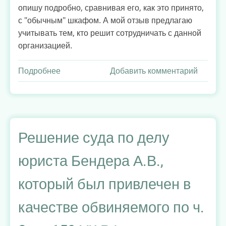
опишу подробно, сравнивая его, как это принято,
с "обычным" шкафом. А мой отзыв предлагаю
учитывать тем, кто решит сотрудничать с данной
организацией.
Подробнее
о
Добавить комментарий
Дарья
Мебель,
Омск.
Обошлось
в
Решение суда по делу
10
юриста Бендера А.В.,
раз
дороже,
который был привлечен в
чем
заплатил
качестве обвиняемого по ч.
бы
за