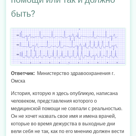
качестве
быть?
обвиняемого
по
ч.
2
ст.
159
УК
РФ
-
Ответчик
Министерство здравоохранения г.
мошенничество
Омска
История, которую я здесь опубликую, написана
человеком, представления которого о
медицинской помощи не совпали с реальностью.
Он не хочет назвать свое имя и имена врачей,
которые во время дежурства в выходные дни
вели себя не так, как по его мнению должен вести