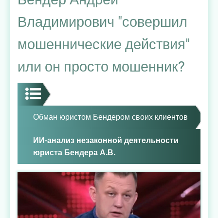
считать
Владимирович "совершил
достоверными
и
мошеннические действия"
стоит
ли
или он просто мошенник?
там
искать
специалистов
Обман юристом Бендером своих клиентов
ИИ-анализ незаконной деятельности
юриста Бендера А.В.