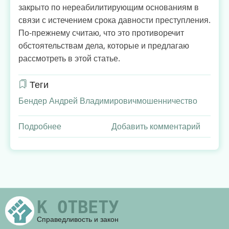
закрыто по нереабилитирующим основаниям в
связи с истечением срока давности преступления.
По-прежнему считаю, что это противоречит
обстоятельствам дела, которые и предлагаю
рассмотреть в этой статье.
Теги
Бендер Андрей Владимирович
мошенничество
Подробнее
о
Добавить комментарий
Обвиняемый
–
юрист
Бендер
Андрей
К ОТВЕТУ
Владимирович
(Омск).
Справедливость и закон
От