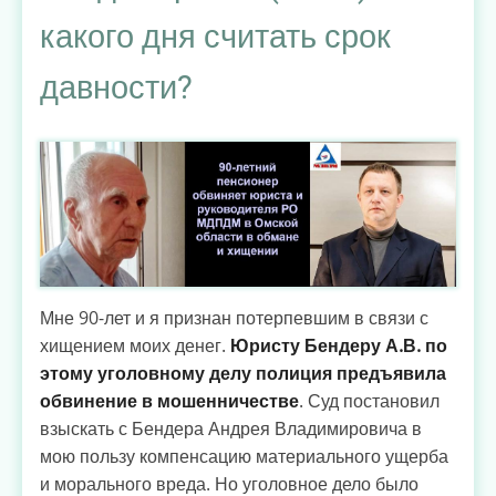
—
какого дня считать срок
всеобщей
бесплатной
давности?
медицинской
помощи?
Мне 90-лет и я признан потерпевшим в связи с
хищением моих денег.
Юристу Бендеру А.В. по
этому уголовному делу полиция предъявила
обвинение в мошенничестве
. Суд постановил
взыскать с Бендера Андрея Владимировича в
мою пользу компенсацию материального ущерба
и морального вреда. Но уголовное дело было