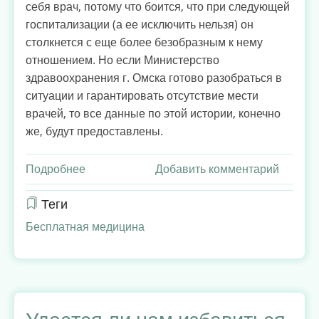
себя врач, потому что боится, что при следующей
госпитализации (а ее исключить нельзя) он
столкнется с еще более безобразным к нему
отношением. Но если Министерство
здравоохранения г. Омска готово разобраться в
ситуации и гарантировать отсутствие мести
врачей, то все данные по этой истории, конечно
же, будут предоставлены.
Подробнее
о
Добавить комментарий
Отказ
в
Теги
медицинской
Бесплатная медицина
помощи
или
так
и
должно