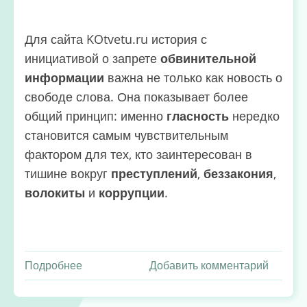
Для сайта KOtvetu.ru история с
инициативой о запрете
обвинительной
информации
важна не только как новость о
свободе слова. Она показывает более
общий принцип: именно
гласность
нередко
становится самым чувствительным
фактором для тех, кто заинтересован в
тишине вокруг
преступлений
,
беззакония
,
волокиты
и
коррупции
.
Подробнее
о
Добавить комментарий
Как
инициатива