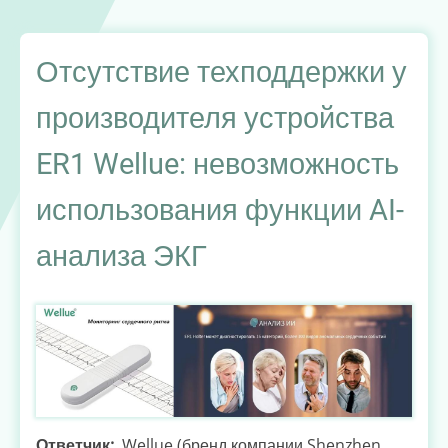
о
запрете
«обвинительной
Отсутствие техподдержки у
информации»
производителя устройства
показывает
ценность
ER1 Wellue: невозможность
гласности
использования функции AI-
анализа ЭКГ
Ответчик
Wellue (бренд компании Shenzhen