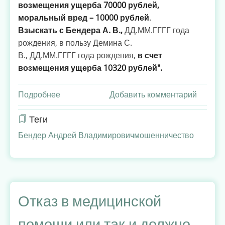
возмещения ущерба 70000 рублей,
моральный вред – 10000 рублей
.
Взыскать с Бендера А. В.,
ДД.ММ.ГГГГ года
рождения, в пользу Демина С.
В., ДД.ММ.ГГГГ года рождения,
в счет
возмещения ущерба 10320 рублей".
Подробнее
о
Добавить комментарий
Решение
суда
Теги
по
Бендер Андрей Владимирович
мошенничество
делу
юриста
Бендера
А.В.,
который был
Отказ в медицинской
привлечен
в
помощи или так и должно