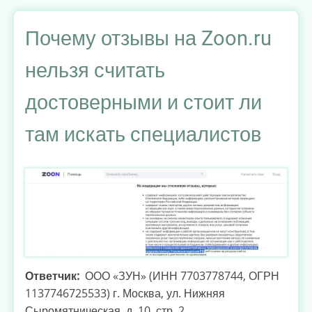
о
юристе
Почему отзывы на Zoon.ru
Бендере
нельзя считать
Андрее
Владимировиче
достоверными и стоит ли
из
Омска:
там искать специалистов
жалоба
в
ФАС
Ответчик
ООО «ЗУН» (ИНН 7703778744, ОГРН
1137746725533) г. Москва, ул. Нижняя
Сыромятническая, д. 10, стр. 2