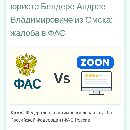
юристе Бендере Андрее
Wellue:
невозможность
Владимировиче из Омска:
использования
функции
жалоба в ФАС
AI-
анализа
ЭКГ
Кому
Федеральная антимонопольная служба
Российской Федерации (ФАС России)