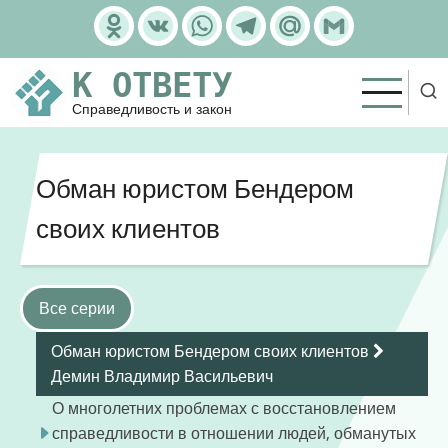
Перейти
Odnoklassniki
VK
WhatsApp
Telegram
Mail.Ru
Gmail
к
основному
К ОТВЕТУ
содержанию
Справедливость и закон
Обман юристом Бендером
своих клиентов
Все серии
Обман юристом Бендером своих клиентов
Демин Владимир Васильевич
О многолетних проблемах с восстановлением
справедливости в отношении людей, обманутых