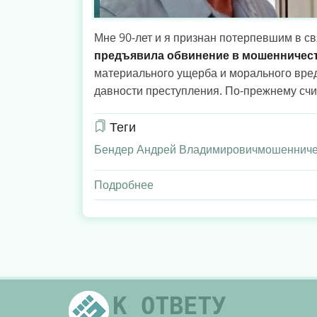
Мне 90-лет и я признан потерпевшим в с
предъявила обвинение в мошенничес
материального ущерба и морального вред
давности преступления. По-прежнему счит
Теги
Бендер Андрей Владимирович
мошенниче
Подробнее
о
Обвиняемый
–
юрист
Бендер
Андрей
Владимирович
К ОТВЕТУ
(Омск).