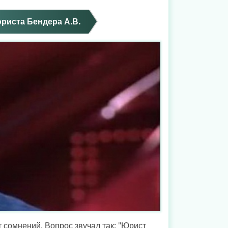
риста Бендера А.В.
т сомнений. Вопрос звучал так: "Юрист