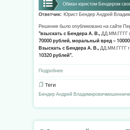
просто
Обман юристом Бендером сво
мошенник?
Ответчик
Юрист Бендер Андрей Владим
Решение было опубликовано на сайте Пер
"взыскать с Бендера А. В.,
ДД.ММ.ГГГГ г
70000 рублей, моральный вред – 10000
Взыскать с Бендера А. В.,
ДД.ММ.ГГГГ го
10320 рублей".
Подробнее
о
Решение
суда
Теги
по
Бендер Андрей Владимирович
мошенниче
делу
юриста
Бендера
А.В.,
который был