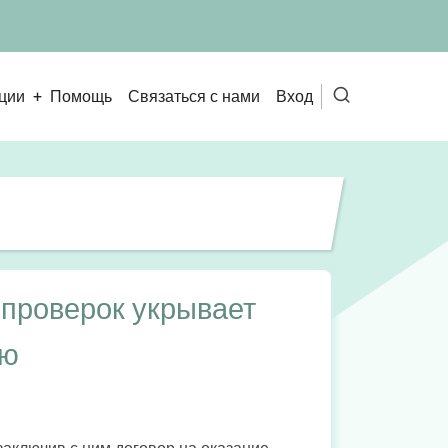
ции
Помощь
Связаться с нами
Вход
овная
Меню
гация
учётной
записи
пользовате
 проверок укрывает
ию
заключив с ним договор на оказание