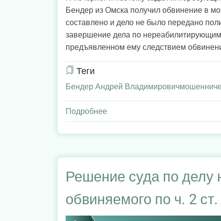
Бендер из Омска получил обвинение в мо
составлено и дело не было передано поли
завершение дела по нереабилитирующим
предъявленном ему следствием обвинении
Теги
Бендер Андрей Владимирович
мошенниче
Подробнее
о
Бендер
Андрей
Владимирович
"совершил
мошеннические
Решение суда по делу 
действия"
обвиняемого по ч. 2 ст
или
он