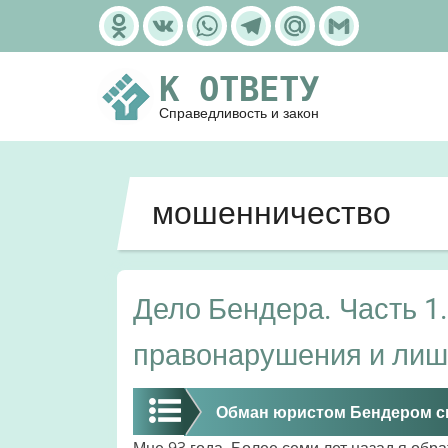
Перейти
Odnoklassniki
VK
WhatsApp
Telegram
Mail.Ru
Gmail
к
основному
К ОТВЕТУ
содержанию
Справедливость и закон
мошенничество
Дело Бендера. Часть 1
правонарушения и лиш
Обман юристом Бендером с
Мне 93 года. Более семи лет назад я обр