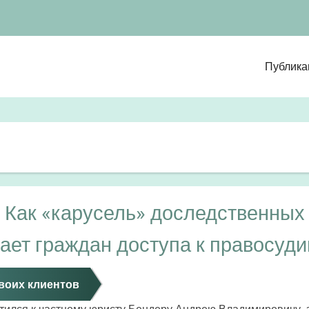
Публика
Осн
нави
. Как «карусель» доследственных
ает граждан доступа к правосуд
воих клиентов
атился к частному юристу Бендеру Андрею Владимировичу, 