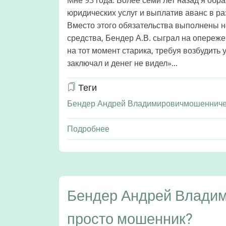
юридических услуг и выплатив аванс в ра
Вместо этого обязательства выполнены не
средства, Бендер А.В. сыграл на опереже
на тот момент старика, требуя возбудить 
заключал и денег не видел»...
Теги
Бендер Андрей Владимирович
мошенниче
Подробнее
о
Дело
Бендера.
Часть
1.
Как
Бендер Андрей Владим
«карусель»
просто мошенник?
доследственных