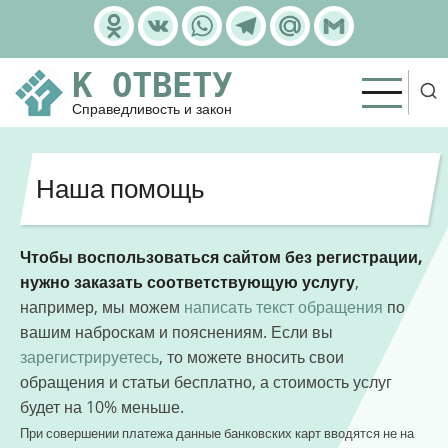
Перейти
Odnoklassniki
VK
WhatsApp
Telegram
Mail.Ru
Gmail
к
основному
К ОТВЕТУ
содержанию
Справедливость и закон
Наша помощь
Чтобы воспользоваться сайтом без регистрации,
нужно заказать соответствующую услугу
,
например, мы можем
написать текст обращения
по
вашим наброскам и пояснениям. Если вы
зарегистрируетесь
, то можете вносить свои
обращения и статьи бесплатно, а стоимость услуг
будет на 10% меньше.
При совершении платежа данные банковских карт вводятся не на