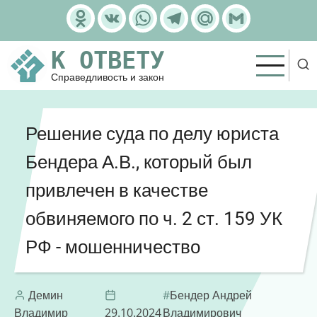
Перейти
Odnoklassniki
VK
WhatsApp
Telegram
Mail.Ru
Gmail
к
основному
К ОТВЕТУ
содержанию
Справедливость и закон
Решение суда по делу юриста
Бендера А.В., который был
привлечен в качестве
обвиняемого по ч. 2 ст. 159 УК
РФ - мошенничество
Демин
Бендер Андрей
Владимир
29.10.2024
Владимирович